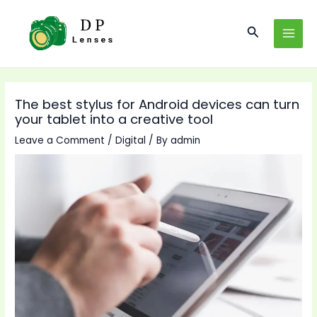
Skip
to
Search
MAI
content
MEN
The best stylus for Android devices can turn
your tablet into a creative tool
Leave a Comment
/
Digital
/ By
admin